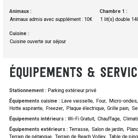
Animaux
:
Chambre 1
:
Animaux admis avec supplément : 10€
1
lit(s) double 1
Cuisine
:
Cuisine ouverte sur séjour
ÉQUIPEMENTS & SERVIC
Stationnement
:
Parking extérieur privé
Équipements cuisine
:
Lave vaisselle
Four
Micro-ondes
Hotte aspirante
Freezer
Plaque électrique
Grille pain
Se
Équipements intérieurs
:
Wi-Fi Gratuit
Chauffage
Climat
Équipements extérieurs
:
Terrasse
Salon de jardin
Planc
Terrain de pétanque
Terrain de Beach Volley
Table de pin