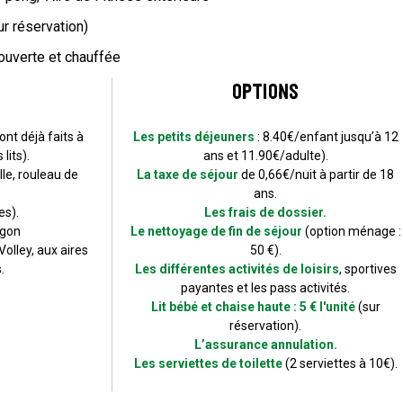
ur réservation)
ouverte et chauffée
Options
ont déjà faits à
Les petits déjeuners
: 8.40€/enfant jusqu’à 12
lits).
ans et 11.90€/adulte).
lle, rouleau de
La taxe de séjour
de 0,66€/nuit à partir de 18
ans.
es).
Les frais de dossier.
agon
Le nettoyage de fin de séjour
(option ménage :
olley, aux aires
50 €).
.
Les différentes activités de loisirs
, sportives
payantes et les pass activités.
Lit bébé et chaise haute : 5 € l'unité
(sur
réservation).
L’assurance annulation.
Les serviettes de toilette
(2 serviettes à 10€).