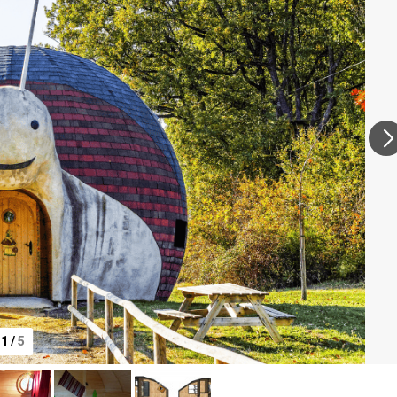
1
/
5