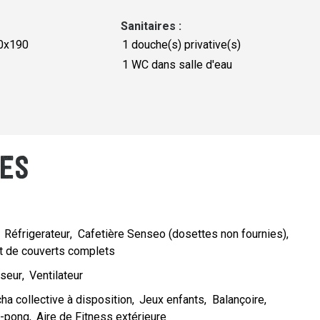
Sanitaires
:
40x190
1
douche(s) privative(s)
1
WC dans salle d'eau
ES
Réfrigerateur
Cafetière Senseo (dosettes non fournies)
t de couverts complets
iseur
Ventilateur
ha collective à disposition
Jeux enfants
Balançoire
g-pong
Aire de Fitness extérieure