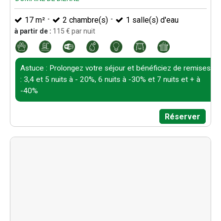
17
m²
2
chambre(s)
1
salle(s) d'eau
à partir de :
115
€ par nuit
Astuce : Prolongez votre séjour et bénéficiez de remises
: 3,4 et 5 nuits à - 20%, 6 nuits à -30% et 7 nuits et + à
-40%
Réserver