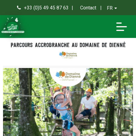
+33 (0)5 49 45 87 63
Contact
FR
0
Parcours accrobranche au Domaine de Dienné