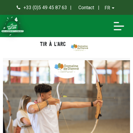
+33 (0)5 49 45 87 63
Contact
FR
0
Tir à l'arc