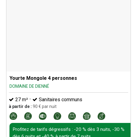
Yourte Mongole 4 personnes
DOMAINE DE DIENNÉ
27
m²
Sanitaires communs
à partir de :
90
€ par nuit
Profitez de tarifs dégressifs : -20 % dès 3 nuits, -30 %
dès 6 nuits et -40 % à partir de 7 nuits.