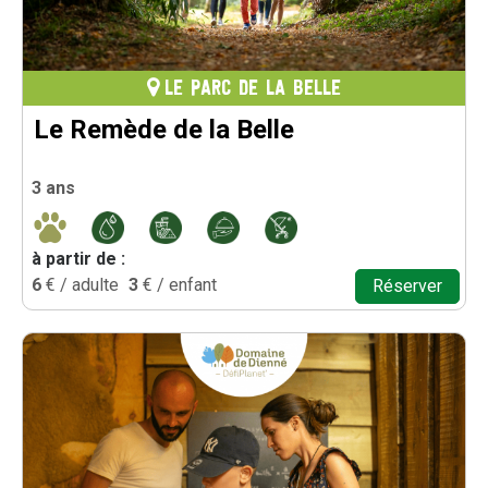
LE PARC DE LA BELLE
Le Remède de la Belle
3 ans
à partir de :
6
€ / adulte
3
€ / enfant
Réserver