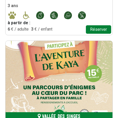
3 ans
à partir de :
6
€ / adulte
3
€ / enfant
Réserver
VALLÉE DES SINGES