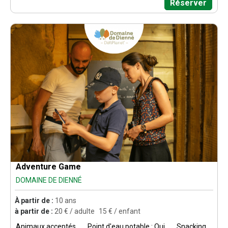
Réserver
Adventure Game
DOMAINE DE DIENNÉ
À partir de :
10 ans
à partir de :
20
€ / adulte
15
€ / enfant
Animaux acceptés
Point d'eau potable : Oui
Snacking