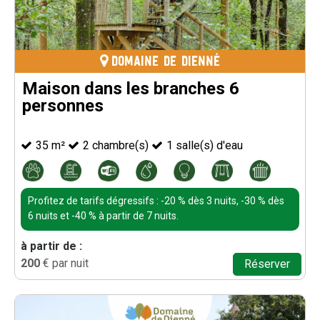
DOMAINE DE DIENNÉ
Maison dans les branches 6
personnes
35
m²
2
chambre(s)
1
salle(s) d'eau
Profitez de tarifs dégressifs : -20 % dès 3 nuits, -30 % dès
6 nuits et -40 % à partir de 7 nuits.
à partir de :
200
€ par nuit
Réserver