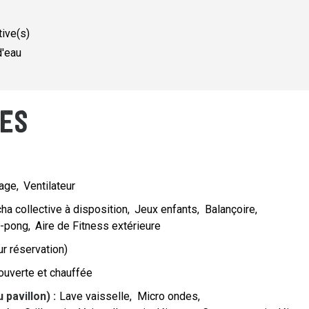
tive(s)
d'eau
ES
age
Ventilateur
ha collective à disposition
Jeux enfants
Balançoire
g-pong
Aire de Fitness extérieure
ur réservation)
ouverte et chauffée
 pavillon)
:
Lave vaisselle
Micro ondes