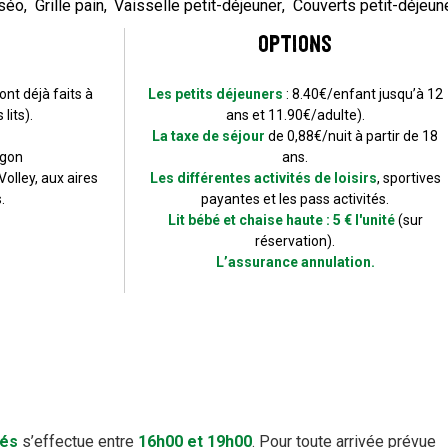
nséo
Grille pain
Vaisselle petit-déjeuner
Couverts petit-déjeun
Options
ont déjà faits à
Les petits déjeuners
: 8.40€/enfant jusqu’à 12
lits).
ans et 11.90€/adulte).
La taxe de séjour
de 0,88€/nuit à partir de 18
agon
ans.
olley, aux aires
Les différentes activités de loisirs
, sportives
.
payantes et les pass activités.
Lit bébé et chaise haute : 5 € l'unité
(sur
réservation).
L’assurance annulation.
lés
s’effectue entre
16h00 et 19h00
. Pour toute arrivée prévue