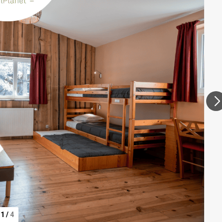
1
/
4